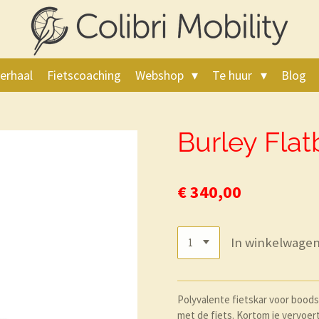
erhaal
Fietscoaching
Webshop
Te huur
Blog
Burley Fla
€ 340,00
In winkelwage
Polyvalente fietskar voor boodsc
met de fiets. Kortom je vervoert