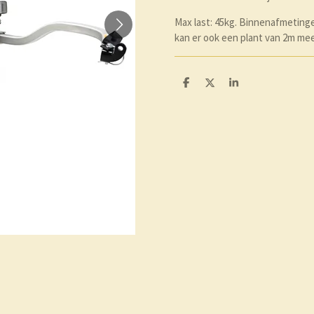
Max last: 45kg. Binnenafmetinge
kan er ook een plant van 2m me
D
D
S
e
e
h
l
e
a
e
l
r
n
e