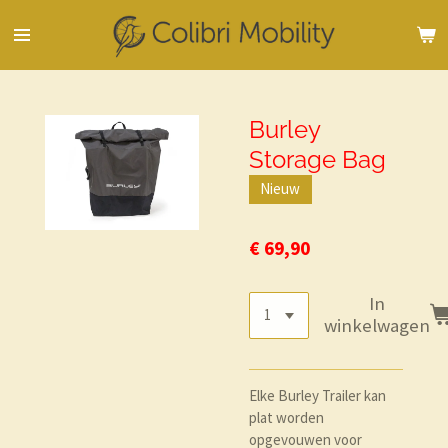
Ga
direct
naar
de
hoofdinhoud
Burley
Storage Bag
Nieuw
€ 69,90
In
winkelwagen
Elke Burley Trailer kan
plat worden
opgevouwen voor