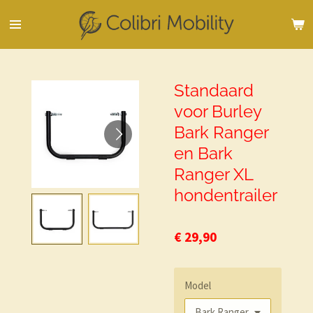
Ga
direct
naar
de
hoofdinhoud
Standaard
voor Burley
Bark Ranger
en Bark
Ranger XL
hondentrailer
€ 29,90
Model