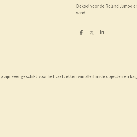
Deksel voor de Roland Jumbo en
wind.
D
D
S
e
e
h
l
e
a
e
l
r
n
e
zijn zeer geschikt voor het vastzetten van allerhande objecten en baga