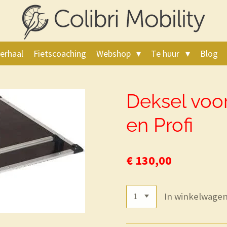
erhaal
Fietscoaching
Webshop
Te huur
Blog
Deksel voo
en Profi
€ 130,00
In winkelwage