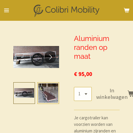
Ga
direct
naar
de
hoofdinhoud
Aluminium
randen op
maat
€ 95,00
In
winkelwagen
Je cargotrailer kan
voorzien worden van
aluminium zijranden en