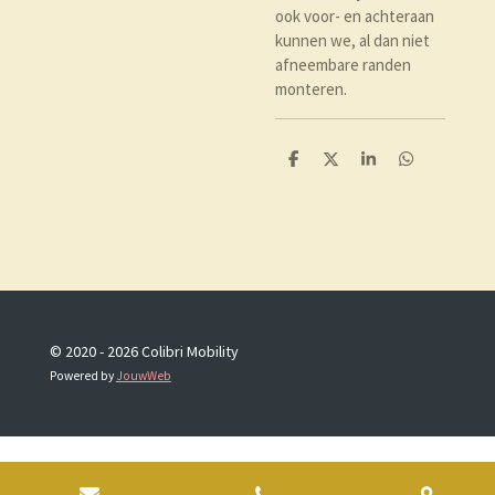
ook voor- en achteraan
kunnen we, al dan niet
afneembare randen
monteren.
D
D
S
D
e
e
h
e
l
e
a
l
e
l
r
e
n
e
n
© 2020 - 2026 Colibri Mobility
Powered by
JouwWeb