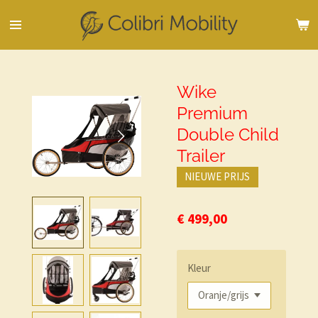
Ga
direct
naar
de
hoofdinhoud
Wike
Premium
Double Child
Trailer
NIEUWE PRIJS
€ 499,00
Kleur