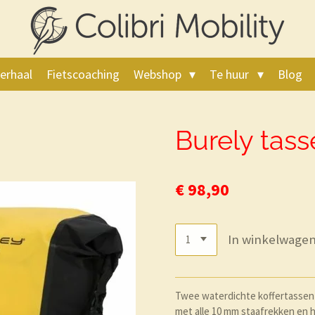
erhaal
Fietscoaching
Webshop
Te huur
Blog
Burely tass
€ 98,90
In winkelwage
Twee waterdichte koffertassen 
met alle 10 mm staafrekken en h