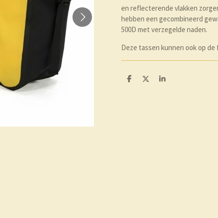
en reflecterende vlakken zorge
hebben een gecombineerd gewich
500D met verzegelde naden.
Deze tassen kunnen ook op de f
D
D
S
e
e
h
l
e
a
e
l
r
n
e