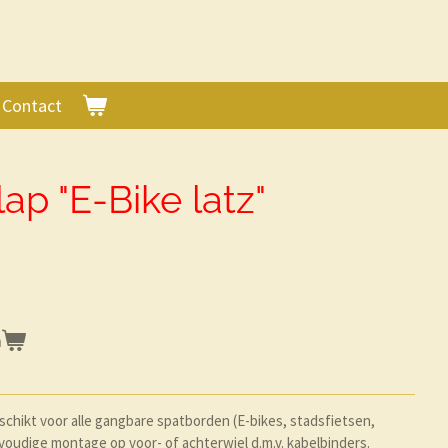
Contact
lap "E-Bike latz"
n
eschikt voor alle gangbare spatborden (E-bikes, stadsfietsen,
nvoudige montage op voor- of achterwiel d.m.v. kabelbinders.