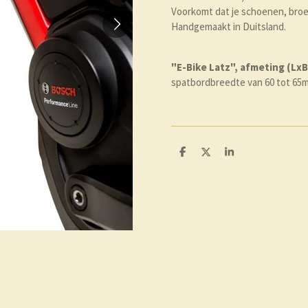
Voorkomt dat je schoenen, bro
Handgemaakt in Duitsland.
"E-Bike Latz", afmeting (Lx
spatbordbreedte van 60 tot 65
D
D
S
e
e
h
l
e
a
e
l
r
n
e