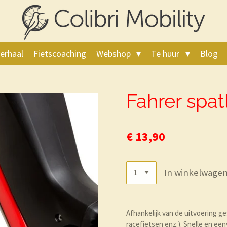
erhaal
Fietscoaching
Webshop
Te huur
Blog
Fahrer spat
€ 13,90
In winkelwage
Afhankelijk van de uitvoering g
racefietsen enz.). Snelle en ee